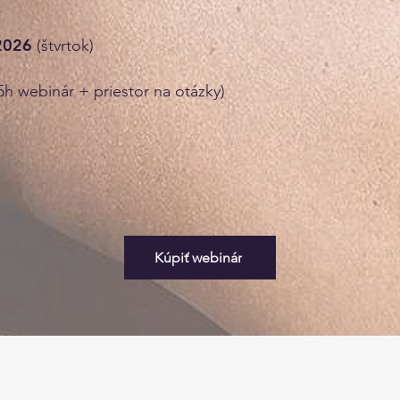
.2026
(štvrtok)
,5h webinár + priestor na otázky)
Kúpiť webinár