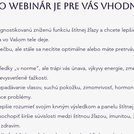
o webinár je pre VÁS vhodn
nostikovanú zníženú funkciu štítnej žľazy a chcete lepš
a vo Vašom tele deje.
iečbu, ale stále sa necítite optimálne alebo máte pretrvá
ledky „v norme“, ale trápi vás únava, výkyvy energie, z
evysvetlené ťažkosti.
vypadávanie vlasov, suchú pokožku, zimomrivosť, hormo
iace problémy.
pšie rozumieť svojim krvným výsledkom a panelu štítnej 
chopiť širšie súvislosti medzi štítnou žľazou, imunitou,
 zdravím.