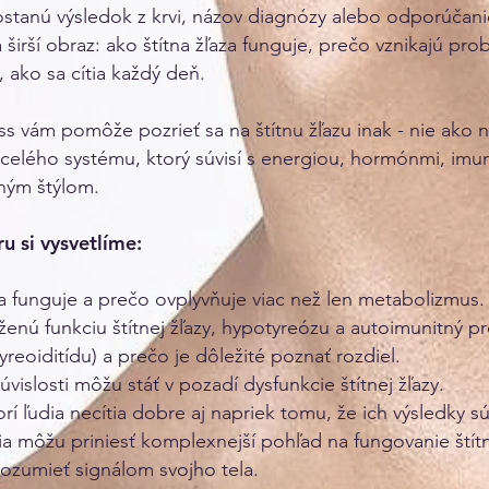
stanú výsledok z krvi, názov diagnózy alebo odporúčanie
 širší obraz: ako štítna žľaza funguje, prečo vznikajú pr
, ako sa cítia každý deň.
ss vám pomôže pozrieť sa na štítnu žľazu inak - nie ako 
 celého systému, ktorý súvisí s energiou, hormónmi, imu
tným štýlom.
u si vysvetlíme:
za funguje a prečo ovplyvňuje viac než len metabolizmus.
íženú funkciu štítnej žľazy, hypotyreózu a autoimunitný pr
reoiditídu) a prečo je dôležité poznať rozdiel.
úvislosti môžu stáť v pozadí dysfunkcie štítnej žľazy.
orí ľudia necítia dobre aj napriek tomu, že ich výsledky s
ia môžu priniesť komplexnejší pohľad na fungovanie štítn
ozumieť signálom svojho tela.