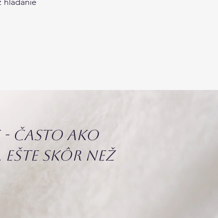
 hľadanie
e - často ako
 ešte skôr než