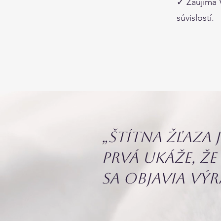
✓ Zaujíma 
súvislostí.
„Štítna žľaza j
prvá ukáže, že
sa objavia výr