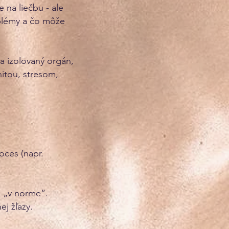
 na liečbu - ale
oblémy a čo môže
na izolovaný orgán,
nitou, stresom,
oces (napr.
ú „v norme“.
ej žľazy.