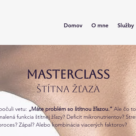
Domov
O mne
Služby
Masterclass
​Štítna ŽĽAZA
počuli vetu:
„Máte problém so štítnou žľazou.“
Ale čo to
alená funkcia štítnej žľazy? Deficit mikronutrientov? Str
proces? Zápal? Alebo kombinácia viacerých faktorov?