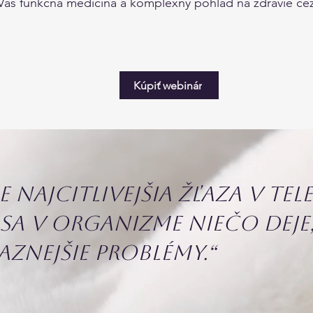
Vás funkčná medicína a komplexný pohľad na zdravie cez
Kúpiť webinár
e najcitlivejšia žľaza v tel
 sa v organizme niečo deje,
aznejšie problémy.“