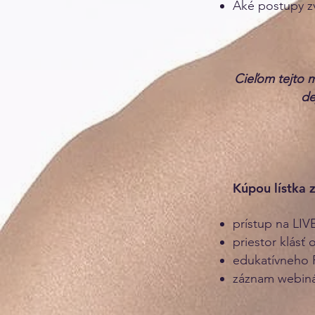
Aké postupy zv
Cieľom tejto m
de
Kúpou lístka z
prístup na LIV
priestor klásť
edukatívneho 
záznam webiná