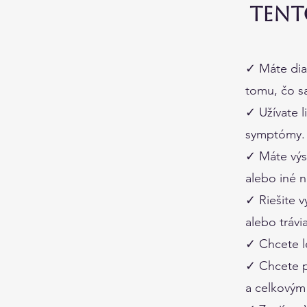
Tent
✓ Máte diag
tomu, čo s
✓ Užívate l
symptómy.
✓ Máte výs
alebo iné n
✓ Riešite 
alebo tráv
✓ Chcete le
✓ Chcete po
a celkovým