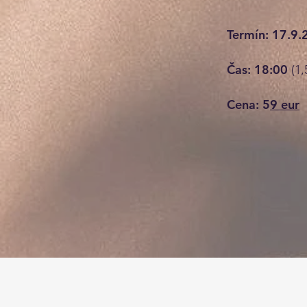
Termín: 17.9
Čas: 18:00
(1
Cena: 5
9 eur