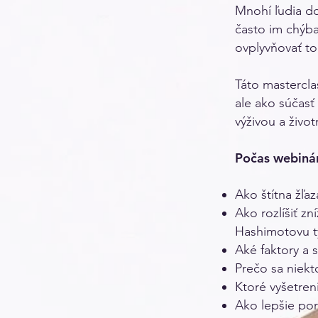
Mnohí ľudia do
často im chýba
ovplyvňovať to
Táto mastercla
ale ako súčasť
výživou a živo
Počas webinár
Ako štítna žľa
Ako rozlíšiť zn
Hashimotovu ty
Aké faktory a s
Prečo sa niekt
Ktoré vyšetren
Ako lepšie por