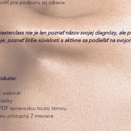
oliť pre podporu jej zdravia.
asterclass nie je len poznať názov svojej diagnózy, ale p
je, poznať širšie súvislosti a aktívne sa podieľať na svojo
ískate:
E webinár
 otázky
PDF sprievodcu touto témou
ru prístupný 2 mesiace