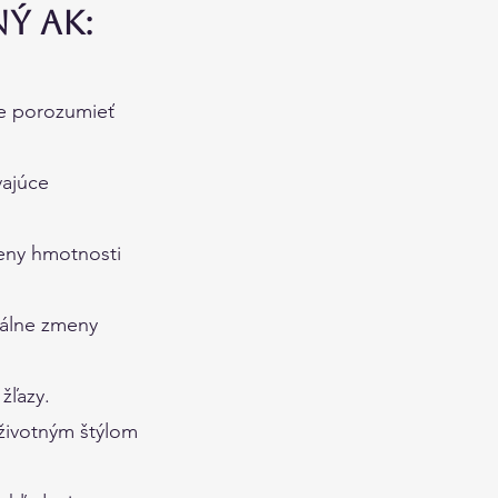
ý ak:
ie porozumieť
vajúce
meny hmotnosti
nálne zmeny
žľazy.
 životným štýlom