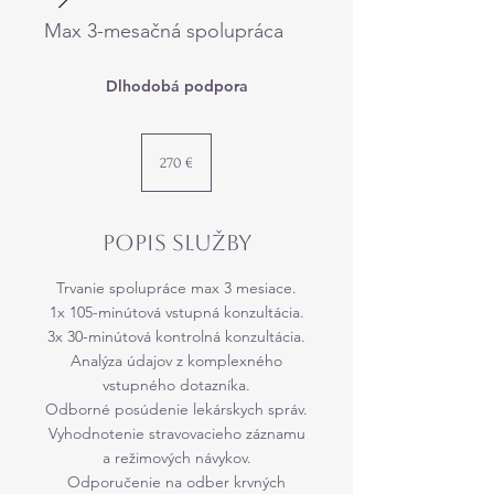
Max 3-mesačná spolupráca
Dlhodobá podpora
270
eur
270 €
Popis služby
Trvanie spolupráce max 3 mesiace.
1x 105-minútová vstupná konzultácia.
3x 30-minútová kontrolná konzultácia.
Analýza údajov z komplexného
vstupného dotazníka.
Odborné posúdenie lekárskych správ.
Vyhodnotenie stravovacieho záznamu
a režimových návykov.
Odporučenie na odber krvných