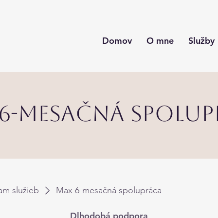
Domov
O mne
Služby
6-mesačná spolu
am služieb
Max 6-mesačná spolupráca
Dlhodobá podpora