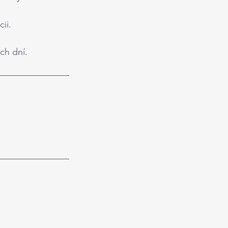
ii.
ch dní.