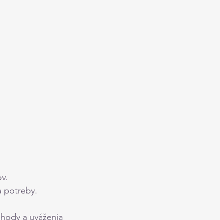
v.
a potreby.
ohody a uváženia