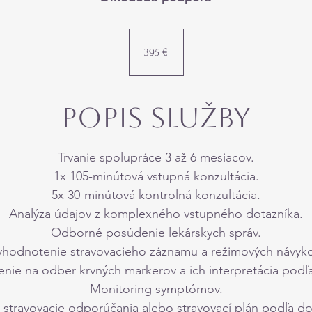
395
eur
395 €
Popis služby
Trvanie spolupráce 3 až 6 mesiacov.
1x 105-minútová vstupná konzultácia.
5x 30-minútová kontrolná konzultácia.
Analýza údajov z komplexného vstupného dotazníka.
Odborné posúdenie lekárskych správ.
yhodnotenie stravovacieho záznamu a režimových návyko
ie na odber krvných markerov a ich interpretácia podľ
Monitoring symptómov.
 stravovacie odporúčania alebo stravovací plán podľa d